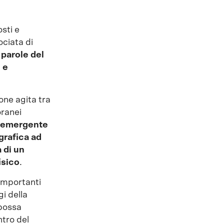
sti e
ociata di
parole del
 e
one agita tra
oranei
à emergente
grafica ad
 di un
isico
.
 importanti
gi della
 possa
ntro del