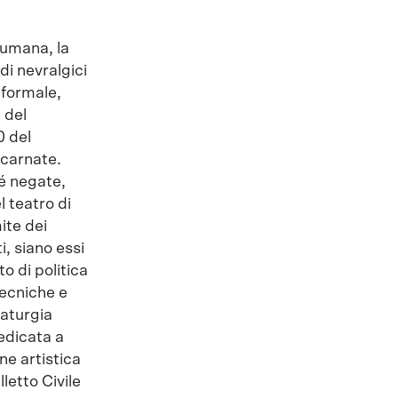
 umana, la
di nevralgici
 formale,
 del
0 del
ncarnate.
hé negate,
l teatro di
ite dei
, siano essi
o di politica
tecniche e
maturgia
dedicata a
ne artistica
letto Civile