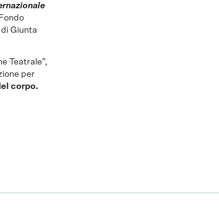
ernazionale
 Fondo
di Giunta
ne Teatrale”,
zione per
del corpo.