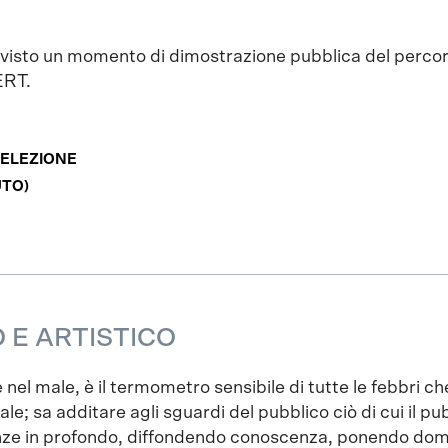
evisto un momento di dimostrazione pubblica del perco
ERT.
SELEZIONE
UTO)
E ARTISTICO
 nel male, è il termometro sensibile di tutte le febbri ch
e; sa additare agli sguardi del pubblico ciò di cui il pu
enze in profondo, diffondendo conoscenza, ponendo do