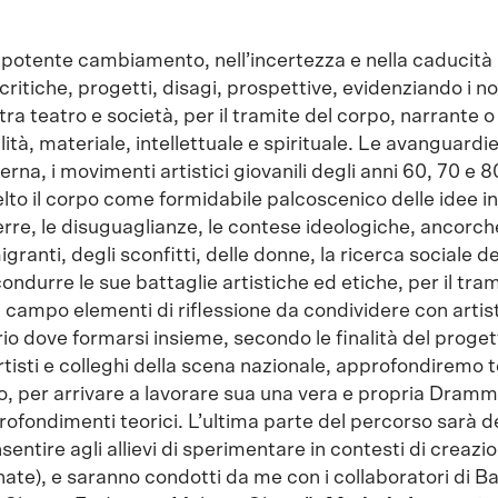
i potente cambiamento, nell’incertezza e nella caducità
 critiche, progetti, disagi, prospettive, evidenziando i no
 tra teatro e società, per il tramite del corpo, narrante o
ità, materiale, intellettuale e spirituale. Le avanguardie
na, i movimenti artistici giovanili degli anni 60, 70 e 8
o il corpo come formidabile palcoscenico delle idee i
guerre, le disuguaglianze, le contese ideologiche, ancorc
igranti, degli sconfitti, delle donne, la ricerca sociale de
ondurre le sue battaglie artistiche ed etiche, per il tram
campo elementi di riflessione da condividere con artisti
io dove formarsi insieme, secondo le finalità del progett
rtisti e colleghi della scena nazionale, approfondiremo 
ro, per arrivare a lavorare sua una vera e propria Dram
profondimenti teorici. L’ultima parte del percorso sarà 
entire agli allievi di sperimentare in contesti di creazio
nate), e saranno condotti da me con i collaboratori di Bal