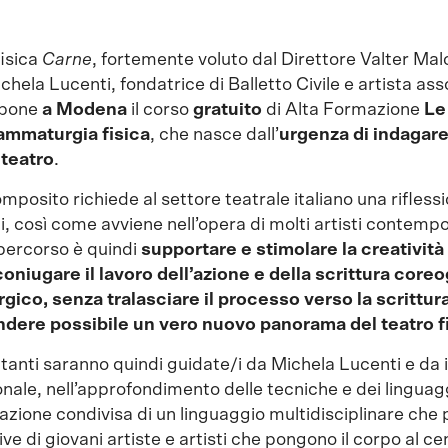
isica
Carne
, fortemente voluto dal Direttore Valter Malo
hela Lucenti, fondatrice di Balletto Civile e artista ass
opone
a Modena
il corso
gratuito
di Alta Formazione
Le 
rammaturgia fisica
, che nasce dall’
urgenza di indagare
 teatro
.
posito richiede al settore teatrale italiano una riflessi
gi, così come avviene nell’opera di molti artisti contemp
l percorso è quindi
supportare e stimolare la creativit
niugare il lavoro dell’azione e della scrittura coreo
ico, senza tralasciare il processo verso la scrittura
endere possibile un vero nuovo panorama del teatro f
tanti saranno quindi guidate/i da Michela Lucenti e da
ionale, nell’approfondimento delle tecniche e dei linguag
orazione condivisa di un linguaggio multidisciplinare che
e di giovani artiste e artisti che pongono il corpo al ce