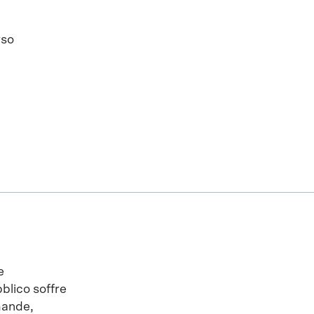
rso
e
bblico soffre
mande,