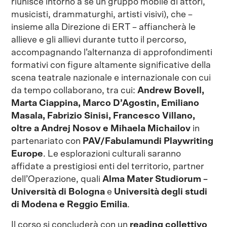
riunisce intorno a sé un gruppo mobile di attori,
musicisti, drammaturghi, artisti visivi), che –
insieme alla Direzione di ERT – affiancherà le
allieve e gli allievi durante tutto il percorso,
accompagnando l’alternanza di approfondimenti
formativi con figure altamente significative della
scena teatrale nazionale e internazionale con cui
da tempo collaborano, tra cui:
Andrew Bovell,
Marta Ciappina, Marco D’Agostin, Emiliano
Masala, Fabrizio Sinisi, Francesco Villano,
oltre a Andrej Nosov e Mihaela Michailov
in
partenariato con
PAV/Fabulamundi Playwriting
Europe
. Le esplorazioni culturali saranno
affidate a prestigiosi enti del territorio, partner
dell’Operazione, quali
Alma Mater Studiorum –
Università di Bologna
e
Università degli studi
di Modena e Reggio Emilia
.
Il corso si concluderà con un
reading collettivo