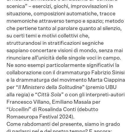
scenica” – esercizi, giochi, improvvisazioni in
situazione, composizioni automatiche, tracce
mnemoniche attraverso tempo e spazio; metodo
che pertiene tanto al parolare quanto al silenzio,
su certi temi e motivi collettivi che,
strutturandosi in stratificazioni segniche
sappiano concertare visioni di mondo, senza mai
rinunciare all’unicità delle singole voci in campo.
Ne sono esempi particolarmente significativi la
collaborazione con il drammaturgo Fabrizio Sinisi
e la drammaturga del movimento Marta Ciappina
per “
Il Ministero della Solitudine
” (premio UBU
alla regia) e “
Città Sola
” o con gli interpreti-autori
Francesco Villano, Emiliano Masala per
“
Uccellini
” di Rosalinda Conti (debutto
Romaeuropa Festival 2024).
Come rabdomanti del presente, siamo in grado
di parlarci nel e del nostro tempo? E ancora: